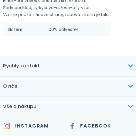
Black-out závěs s abstraktním vzorem.
Šedý podklad, tyrkysovo-růžovo-bílý vzor.
Vzor je pouze z lícové strany, rubová strana je bílá.
Složení
100% polyester
Rychlý kontakt
+420 603 373 534
O nás
mertlikova@byt-tex.cz
Aktuálně
Vše o nákupu
Realizace
+420 771 144 779
Doprava a platba
Služby
INSTAGRAM
FACEBOOK
info@byt-tex.cz
Jak nakupovat
Časté dotazy