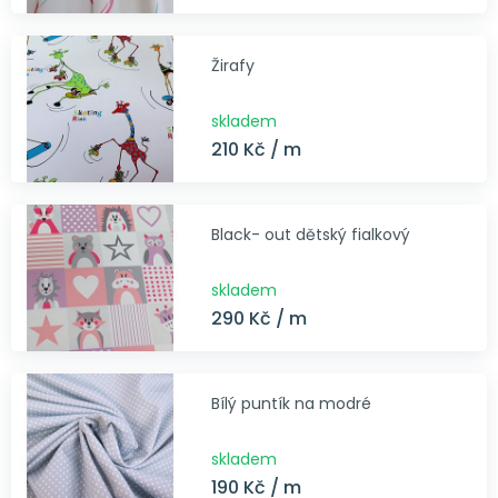
Žirafy
skladem
210 Kč / m
Black- out dětský fialkový
skladem
290 Kč / m
Bílý puntík na modré
skladem
190 Kč / m