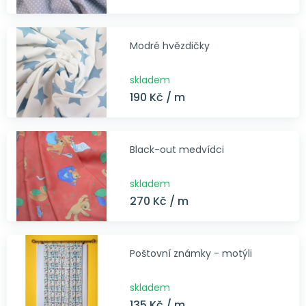
Modré hvězdičky
skladem
190 Kč / m
Black-out medvídci
skladem
270 Kč / m
Poštovní známky - motýli
skladem
135 Kč / m