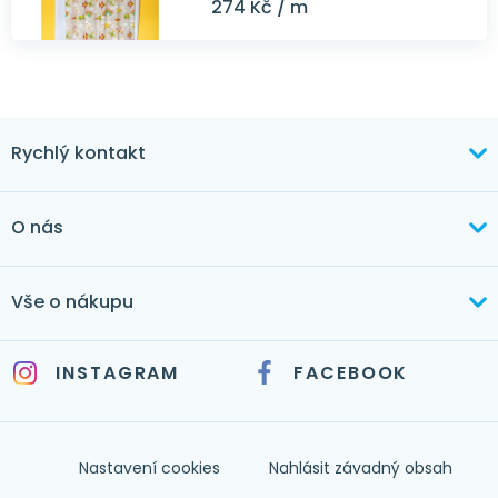
274 Kč / m
Rychlý kontakt
+420 603 373 534
O nás
mertlikova@byt-tex.cz
Aktuálně
Vše o nákupu
Realizace
+420 771 144 779
Doprava a platba
Služby
INSTAGRAM
FACEBOOK
info@byt-tex.cz
Jak nakupovat
Časté dotazy
Kontakt
Nastavení cookies
Nahlásit závadný obsah
Nápověda