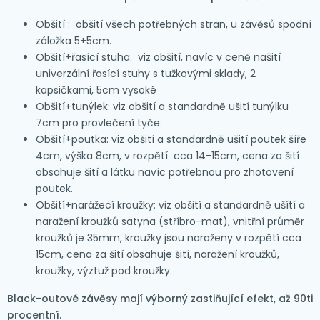
Obšití : obšití všech potřebných stran, u závěsů spodní
záložka 5+5cm.
Obšití+řasící stuha: viz obšití, navíc v ceně našití
univerzální řasící stuhy s tužkovými sklady, 2
kapsičkami, 5cm vysoké
Obšití+tunýlek: viz obšití a standardně ušití tunýlku
7cm pro provlečení tyče.
Obšití+poutka: viz obšití a standardně ušití poutek šíře
4cm, výška 8cm, v rozpětí cca 14-15cm, cena za šití
obsahuje šití a látku navíc potřebnou pro zhotovení
poutek.
Obšití+narážecí kroužky: viz obšití a standardně ušítí a
naražení kroužků satyna (stříbro-mat), vnitřní průměr
kroužků je 35mm, kroužky jsou naraženy v rozpětí cca
15cm, cena za šití obsahuje šití, naražení kroužků,
kroužky, výztuž pod kroužky.
Black-outové závěsy mají výborný zastiňující efekt, až 90ti
procentní.