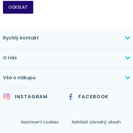
ODESLAT
Rychlý kontakt
+420 603 373 534
O nás
mertlikova@byt-tex.cz
Aktuálně
Vše o nákupu
Realizace
+420 771 144 779
Doprava a platba
Služby
INSTAGRAM
FACEBOOK
info@byt-tex.cz
Jak nakupovat
Časté dotazy
Kontakt
Nastavení cookies
Nahlásit závadný obsah
Nápověda