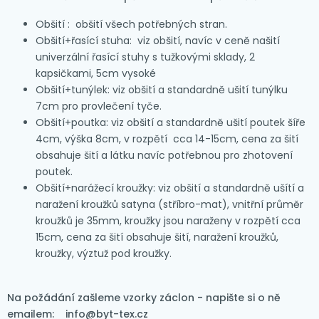
Obšití : obšití všech potřebných stran.
Obšití+řasící stuha: viz obšití, navíc v ceně našití
univerzální řasící stuhy s tužkovými sklady, 2
kapsičkami, 5cm vysoké
Obšití+tunýlek: viz obšití a standardně ušití tunýlku
7cm pro provlečení tyče.
Obšití+poutka: viz obšití a standardně ušití poutek šíře
4cm, výška 8cm, v rozpětí cca 14-15cm, cena za šití
obsahuje šití a látku navíc potřebnou pro zhotovení
poutek.
Obšití+narážecí kroužky: viz obšití a standardně ušítí a
naražení kroužků satyna (stříbro-mat), vnitřní průměr
kroužků je 35mm, kroužky jsou naraženy v rozpětí cca
15cm, cena za šití obsahuje šití, naražení kroužků,
kroužky, výztuž pod kroužky.
Na požádání zašleme vzorky záclon - napište si o ně
emailem: info@byt-tex.cz