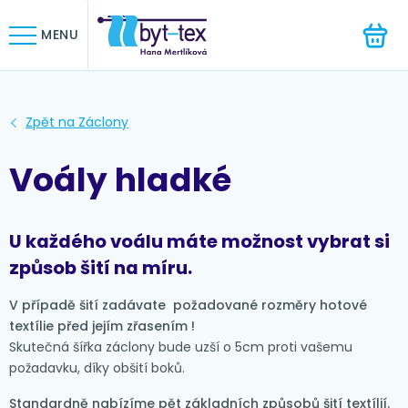
HLEDAT
MENU
Voály hladké
U každého voálu máte možnost vybrat si
způsob šití na míru.
V případě šití zadávate požadované rozměry hotové
textílie před jejím zřasením !
Skutečná šířka záclony bude uzší o 5cm proti vašemu
požadavku, díky obšití boků.
Standardně nabízíme pět základních způsobů šití textílií.