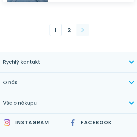
1
2
Rychlý kontakt
+420 603 373 534
O nás
mertlikova@byt-tex.cz
Aktuálně
Vše o nákupu
Realizace
+420 771 144 779
Doprava a platba
Služby
INSTAGRAM
FACEBOOK
info@byt-tex.cz
Jak nakupovat
Časté dotazy