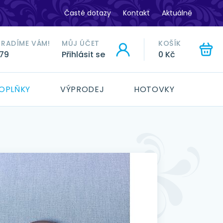
Časté dotazy
Kontakt
Aktuálně
ORADÍME VÁM!
MŮJ ÚČET
KOŠÍK
779
Přihlásit se
0 Kč
HLEDAT
OPLŇKY
VÝPRODEJ
HOTOVKY