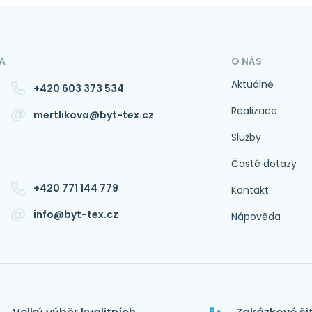
A
O NÁS
Aktuálně
+420 603 373 534
Realizace
mertlikova@byt-tex.cz
Služby
Časté dotazy
+420 771 144 779
Kontakt
info@byt-tex.cz
Nápověda