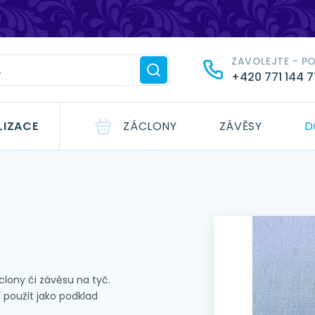
ZAVOLEJTE - P
+420 771 144 
LIZACE
ZÁCLONY
ZÁVĚSY
D
clony či závěsu na tyč.
 použít jako podklad