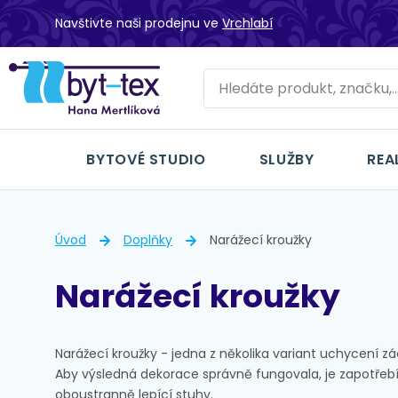
Navštivte naši prodejnu ve
Vrchlabí
BYTOVÉ STUDIO
SLUŽBY
REA
Úvod
Doplňky
Narážecí kroužky
Narážecí kroužky
Narážecí kroužky - jedna z několika variant uchycení zá
Aby výsledná dekorace správně fungovala, je zapotřebí
oboustranně lepící stuhy.