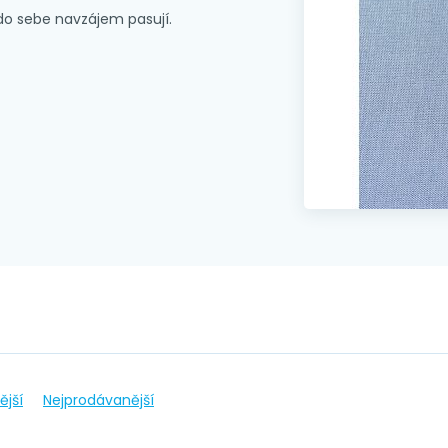
 do sebe navzájem pasují.
ější
Nejprodávanější