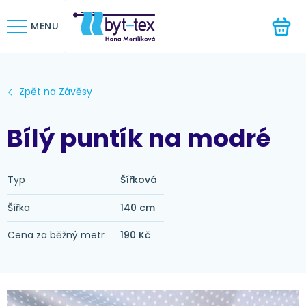
HLEDAT
MENU
Bílý puntík na modré
Typ
Šířková
Šířka
140 cm
Cena za běžný metr
190 Kč