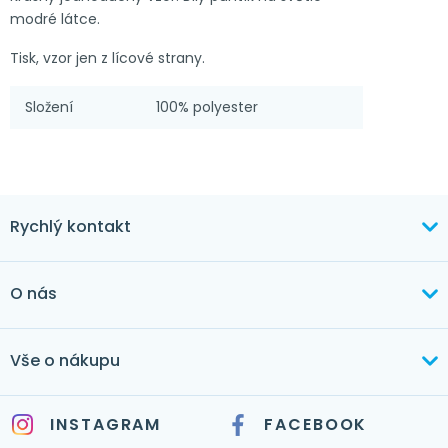
modré látce.
Tisk, vzor jen z lícové strany.
Složení
100% polyester
Rychlý kontakt
+420 603 373 534
O nás
mertlikova@byt-tex.cz
Aktuálně
Vše o nákupu
Realizace
+420 771 144 779
Doprava a platba
Služby
INSTAGRAM
FACEBOOK
info@byt-tex.cz
Jak nakupovat