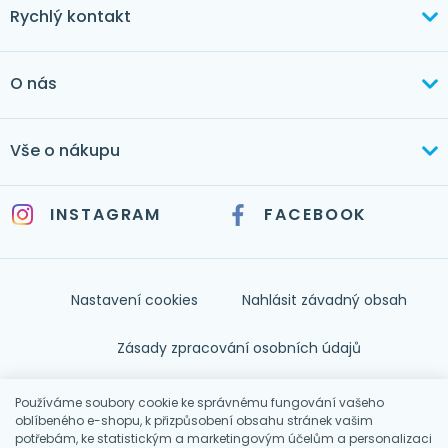
Rychlý kontakt
+420 603 373 534
O nás
mertlikova@byt-tex.cz
Aktuálně
Vše o nákupu
Realizace
+420 771 144 779
Doprava a platba
Služby
INSTAGRAM
FACEBOOK
info@byt-tex.cz
Jak nakupovat
Časté dotazy
Kontakt
Nastavení cookies
Nahlásit závadný obsah
Nápověda
Zásady zpracování osobních údajů
Souhlas se zpracováním osobních údajů
Používáme soubory cookie ke správnému fungování vašeho
oblíbeného e-shopu, k přizpůsobení obsahu stránek vašim
potřebám, ke statistickým a marketingovým účelům a personalizaci
Obchodní podmínky