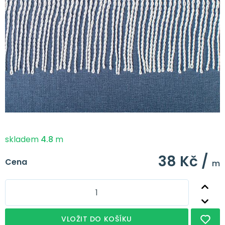
skladem
4.8
m
38 Kč /
Cena
m
VLOŽIT DO KOŠÍKU