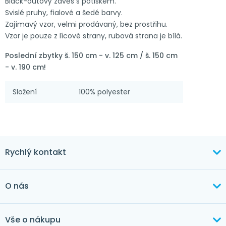
Black-outový závěs s potiskem.
Svislé pruhy, fialové a šedé barvy.
Zajímavý vzor, velmi prodávaný, bez prostřihu.
Vzor je pouze z lícové strany, rubová strana je bílá.
Poslední zbytky š. 150 cm - v. 125 cm / š. 150 cm
- v. 190 cm!
Složení
100% polyester
Rychlý kontakt
+420 603 373 534
O nás
mertlikova@byt-tex.cz
Aktuálně
Vše o nákupu