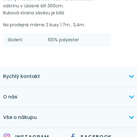
odstínu v úžasné šíři 300cm.
Rubová strana závěsu je bílá.
Na prodejně máme 2 kusy 1.7m , 3,4m.
Složení
100% polyester
Rychlý kontakt
+420 603 373 534
O nás
mertlikova@byt-tex.cz
Aktuálně
Vše o nákupu
Realizace
+420 771 144 779
Doprava a platba
Služby
INSTAGRAM
FACEBOOK