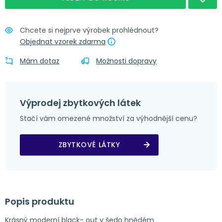
Nápověda
Obšití + poutka 4x8 cm
Chcete si nejprve výrobek prohlédnout?
Objednat vzorek zdarma
Mám dotaz
Možnosti dopravy
Výprodej zbytkových látek
Stačí vám omezené množství za výhodnější cenu?
ZBYTKOVÉ LÁTKY
Popis produktu
Krásný moderní black- out v šedo hnědém