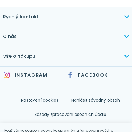
Rychlý kontakt
+420 603 373 534
O nás
mertlikova@byt-tex.cz
Aktuálně
Vše o nákupu
Realizace
+420 771 144 779
Doprava a platba
Služby
INSTAGRAM
FACEBOOK
info@byt-tex.cz
Jak nakupovat
Časté dotazy
Kontakt
Nastavení cookies
Nahlásit závadný obsah
Nápověda
Zásady zpracování osobních údajů
Souhlas se zpracováním osobních údajů
Používáme soubory cookie ke správnému fungování vašeho