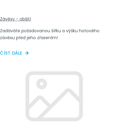
Závěsy - obšití
Zadáváte požadovanou šířku a výšku hotového
závěsu před jeho zřasením!
ČÍST DÁLE