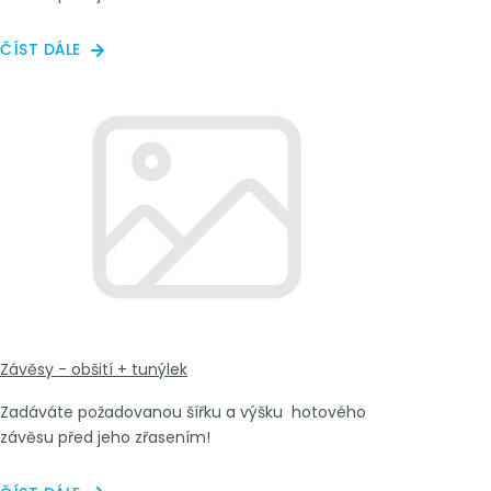
ČÍST DÁLE
Závěsy - obšití + tunýlek
Zadáváte požadovanou šířku a výšku hotového
závěsu před jeho zřasením!