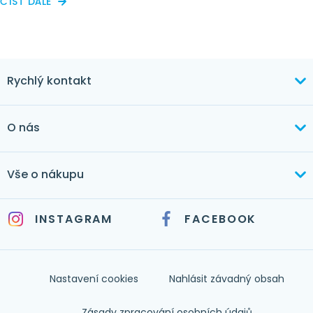
ČÍST DÁLE
Rychlý kontakt
+420 603 373 534
O nás
mertlikova@byt-tex.cz
Aktuálně
Vše o nákupu
Realizace
+420 771 144 779
Doprava a platba
Služby
INSTAGRAM
FACEBOOK
info@byt-tex.cz
Jak nakupovat
Časté dotazy
Kontakt
Nastavení cookies
Nahlásit závadný obsah
Nápověda
Zásady zpracování osobních údajů