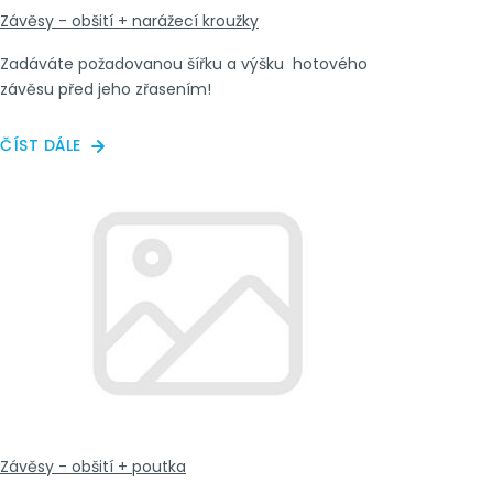
Závěsy - obšití + narážecí kroužky
Zadáváte požadovanou šířku a výšku hotového
závěsu před jeho zřasením!
ČÍST DÁLE
Závěsy - obšití + poutka