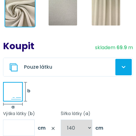
Koupit
skladem
69.9
m
Pouze látku
Ušitý závěs z této látky
Vyberte úpravu závěsu
Výška látky (
b
)
Šířka látky (
a
)
cm
cm
Nápověda
Obšití