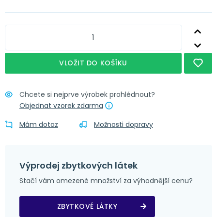
Nápověda
Obšití + řasící stuha
Nápověda
Obšití + narážecí kroužky 4 cm
Nápověda
Obšití + tunýlek 7 cm
VLOŽIT DO KOŠÍKU
Nápověda
Obšití + poutka 4x8 cm
Chcete si nejprve výrobek prohlédnout?
Objednat vzorek zdarma
Mám dotaz
Možnosti dopravy
Výprodej zbytkových látek
Stačí vám omezené množství za výhodnější cenu?
ZBYTKOVÉ LÁTKY