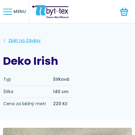
HLEDAT
MENU
Deko Irish
Typ
Šířková
Šířka
140 cm
Cena za běžný metr
220 Kč