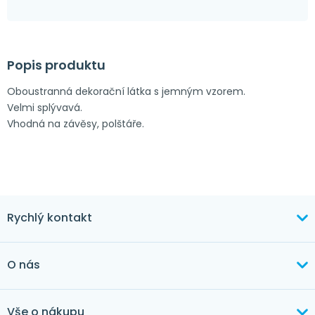
Popis produktu
Oboustranná dekorační látka s jemným vzorem.
Velmi splývavá.
Vhodná na závěsy, polštáře.
Rychlý kontakt
+420 603 373 534
O nás
mertlikova@byt-tex.cz
Aktuálně
Vše o nákupu