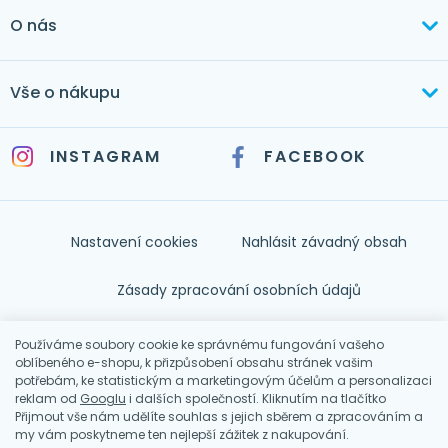
+420 603 373 534
O nás
mertlikova@byt-tex.cz
Aktuálně
Vše o nákupu
Realizace
+420 771 144 779
Doprava a platba
Služby
INSTAGRAM
FACEBOOK
info@byt-tex.cz
Jak nakupovat
Časté dotazy
Kontakt
Nastavení cookies
Nahlásit závadný obsah
Nápověda
Zásady zpracování osobních údajů
Souhlas se zpracováním osobních údajů
Používáme soubory cookie ke správnému fungování vašeho
oblíbeného e-shopu, k přizpůsobení obsahu stránek vašim
potřebám, ke statistickým a marketingovým účelům a personalizaci
Obchodní podmínky
reklam od
Googlu
i dalších společností. Kliknutím na tlačítko
Přijmout vše nám udělíte souhlas s jejich sběrem a zpracováním a
my vám poskytneme ten nejlepší zážitek z nakupování.