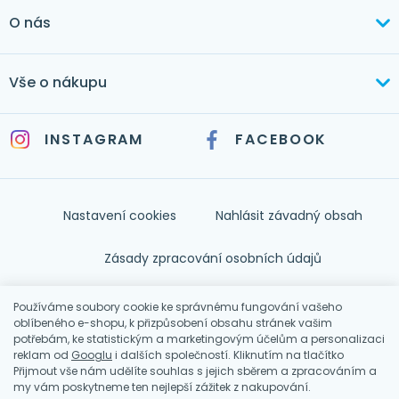
+420 603 373 534
O nás
mertlikova@byt-tex.cz
Aktuálně
Vše o nákupu
Realizace
+420 771 144 779
Doprava a platba
Služby
INSTAGRAM
FACEBOOK
info@byt-tex.cz
Jak nakupovat
Časté dotazy
Kontakt
Nastavení cookies
Nahlásit závadný obsah
Nápověda
Zásady zpracování osobních údajů
Souhlas se zpracováním osobních údajů
Používáme soubory cookie ke správnému fungování vašeho
oblíbeného e-shopu, k přizpůsobení obsahu stránek vašim
potřebám, ke statistickým a marketingovým účelům a personalizaci
Obchodní podmínky
reklam od
Googlu
i dalších společností. Kliknutím na tlačítko
Přijmout vše nám udělíte souhlas s jejich sběrem a zpracováním a
my vám poskytneme ten nejlepší zážitek z nakupování.