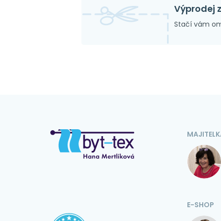
Výprodej 
Stačí vám om
MAJITELK
E-SHOP