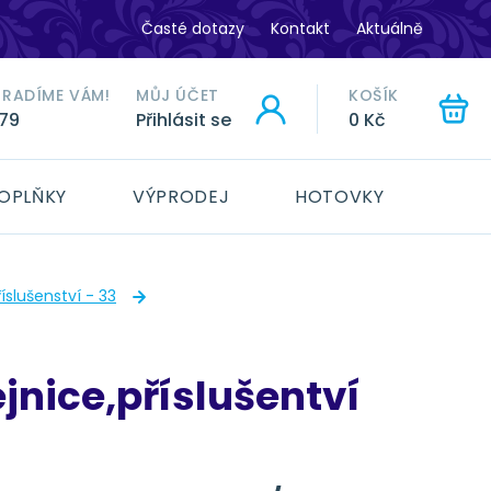
Časté dotazy
Kontakt
Aktuálně
ORADÍME VÁM!
MŮJ ÚČET
KOŠÍK
779
Přihlásit se
0 Kč
HLEDAT
OPLŇKY
VÝPRODEJ
HOTOVKY
íslušenství - 33
jnice,příslušentví