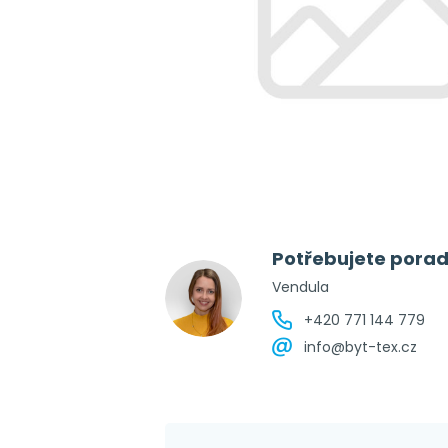
Potřebujete porad
Vendula
+420 771 144 779
info@byt-tex.cz