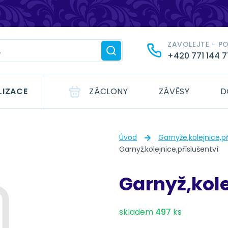
ZAVOLEJTE - P
+420 771 144 
LIZACE
ZÁCLONY
ZÁVĚSY
D
Úvod
Garnyže,kolejnice,př
Garnyž,kolejnice,příslušentví
Garnyž,kole
skladem
497
ks