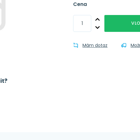
Cena
VLO
Mám dotaz
Mož
it?