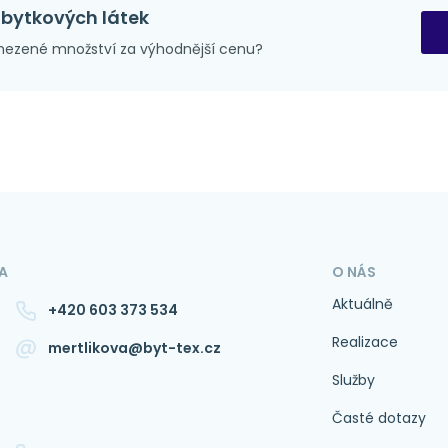
zbytkových látek
ezené množství za výhodnější cenu?
A
O NÁS
Aktuálně
+420 603 373 534
Realizace
mertlikova@byt-tex.cz
Služby
Časté dotazy