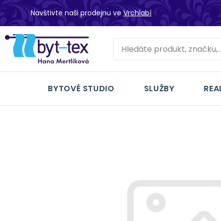
Navštivte naši prodejnu ve
Vrchlabí
BYTOVÉ STUDIO
SLUŽBY
REA