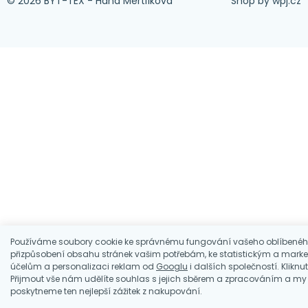
© 2026 BYT-TEX - Hana Mertlíková
Shop by
wpj.cz
Používáme soubory cookie ke správnému fungování vašeho oblíbenéh
přizpůsobení obsahu stránek vašim potřebám, ke statistickým a mark
účelům a personalizaci reklam od
Googlu
i dalších společností. Kliknu
Přijmout vše nám udělíte souhlas s jejich sběrem a zpracováním a m
poskytneme ten nejlepší zážitek z nakupování.