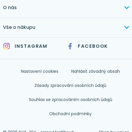
+420 603 373 534
O nás
mertlikova@byt-tex.cz
Aktuálně
Vše o nákupu
Realizace
+420 771 144 779
Doprava a platba
Služby
INSTAGRAM
FACEBOOK
info@byt-tex.cz
Jak nakupovat
Časté dotazy
Kontakt
Nastavení cookies
Nahlásit závadný obsah
Nápověda
Zásady zpracování osobních údajů
Souhlas se zpracováním osobních údajů
Obchodní podmínky