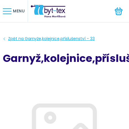
HLEDAT
MENU
Garnyž,kolejnice,příslu