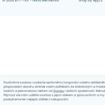
© 2026 BYT-TEX - Hana Mertlíková
Shop by
wpj.cz
Používáme soubory cookie ke správnému fungování vašeho oblíbenéh
přizpůsobení obsahu stránek vašim potřebám, ke statistickým a mark
účelům a personalizaci reklam od
Googlu
i dalších společností. Kliknu
Přijmout vše nám udělíte souhlas s jejich sběrem a zpracováním a m
poskytneme ten nejlepší zážitek z nakupování.