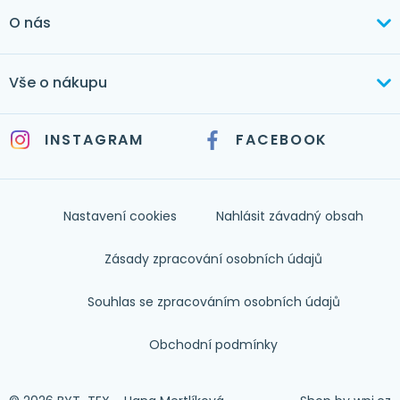
+420 603 373 534
O nás
mertlikova@byt-tex.cz
Aktuálně
Vše o nákupu
Realizace
+420 771 144 779
Doprava a platba
Služby
INSTAGRAM
FACEBOOK
info@byt-tex.cz
Jak nakupovat
Časté dotazy
Kontakt
Nastavení cookies
Nahlásit závadný obsah
Nápověda
Zásady zpracování osobních údajů
Souhlas se zpracováním osobních údajů
Obchodní podmínky