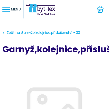
HLEDAT
MENU
Garnyž,kolejnice,příslu