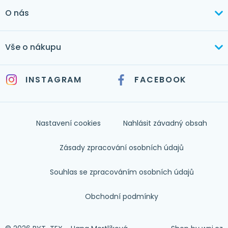
+420 603 373 534
O nás
mertlikova@byt-tex.cz
Aktuálně
Vše o nákupu
Realizace
+420 771 144 779
Doprava a platba
Služby
INSTAGRAM
FACEBOOK
info@byt-tex.cz
Jak nakupovat
Časté dotazy
Kontakt
Nastavení cookies
Nahlásit závadný obsah
Nápověda
Zásady zpracování osobních údajů
Souhlas se zpracováním osobních údajů
Obchodní podmínky