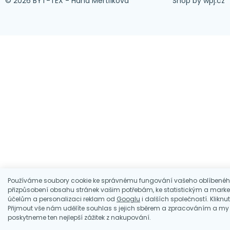
© 2026 BYT-TEX - Hana Mertlíková
Shop by
wpj.cz
Používáme soubory cookie ke správnému fungování vašeho oblíbenéh
přizpůsobení obsahu stránek vašim potřebám, ke statistickým a mark
účelům a personalizaci reklam od
Googlu
i dalších společností. Kliknu
Přijmout vše nám udělíte souhlas s jejich sběrem a zpracováním a m
poskytneme ten nejlepší zážitek z nakupování.