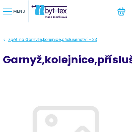
HLEDAT
MENU
Garnyž,kolejnice,příslu