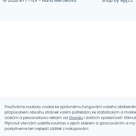
© 2026 BYT-TEX - Hana Mertlíková
Shop by
wpj.cz
Používáme soubory cookie ke správnému fungování vašeho oblíbenéh
přizpůsobení obsahu stránek vašim potřebám, ke statistickým a mark
účelům a personalizaci reklam od
Googlu
i dalších společností. Kliknu
Přijmout vše nám udělíte souhlas s jejich sběrem a zpracováním a m
poskytneme ten nejlepší zážitek z nakupování.