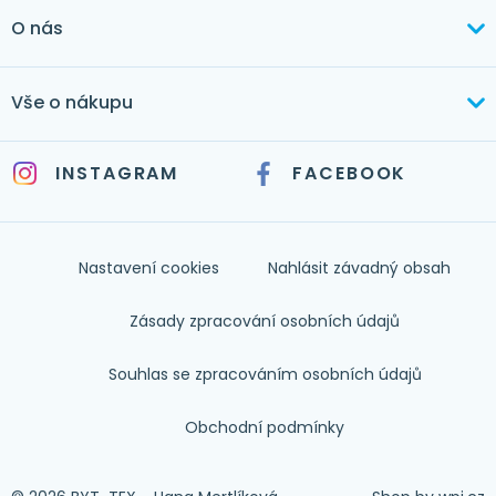
+420 603 373 534
O nás
mertlikova@byt-tex.cz
Aktuálně
Vše o nákupu
Realizace
+420 771 144 779
Doprava a platba
Služby
INSTAGRAM
FACEBOOK
info@byt-tex.cz
Jak nakupovat
Časté dotazy
Kontakt
Nastavení cookies
Nahlásit závadný obsah
Nápověda
Zásady zpracování osobních údajů
Souhlas se zpracováním osobních údajů
Obchodní podmínky