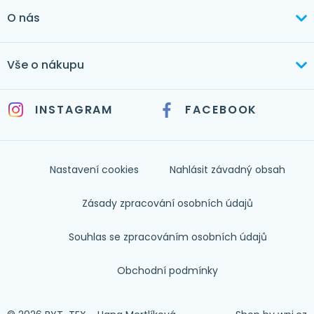
+420 603 373 534
O nás
mertlikova@byt-tex.cz
Aktuálně
Vše o nákupu
Realizace
+420 771 144 779
Doprava a platba
Služby
INSTAGRAM
FACEBOOK
info@byt-tex.cz
Jak nakupovat
Časté dotazy
Kontakt
Nastavení cookies
Nahlásit závadný obsah
Nápověda
Zásady zpracování osobních údajů
Souhlas se zpracováním osobních údajů
Obchodní podmínky