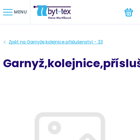
HLEDAT
MENU
Garnyž,kolejnice,příslu