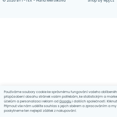
© 2026 BYT-TEX - Hana Mertlíková
Shop by
wpj.cz
Používáme soubory cookie ke správnému fungování vašeho oblíbenéh
přizpůsobení obsahu stránek vašim potřebám, ke statistickým a mark
účelům a personalizaci reklam od
Googlu
i dalších společností. Kliknu
Přijmout vše nám udělíte souhlas s jejich sběrem a zpracováním a m
poskytneme ten nejlepší zážitek z nakupování.