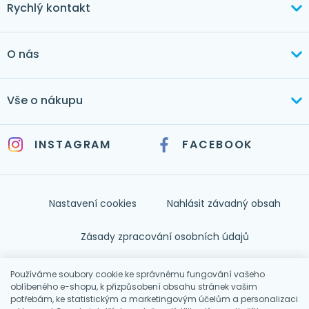
Rychlý kontakt
+420 603 373 534
O nás
mertlikova@byt-tex.cz
Aktuálně
Vše o nákupu
Realizace
+420 771 144 779
Doprava a platba
Služby
INSTAGRAM
FACEBOOK
info@byt-tex.cz
Jak nakupovat
Časté dotazy
Kontakt
Nastavení cookies
Nahlásit závadný obsah
Nápověda
Zásady zpracování osobních údajů
Souhlas se zpracováním osobních údajů
Používáme soubory cookie ke správnému fungování vašeho
oblíbeného e-shopu, k přizpůsobení obsahu stránek vašim
potřebám, ke statistickým a marketingovým účelům a personalizaci
Obchodní podmínky