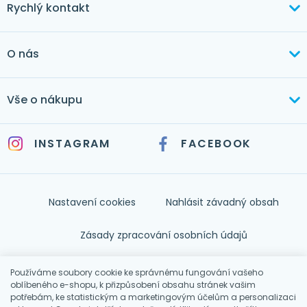
Rychlý kontakt
+420 603 373 534
O nás
mertlikova@byt-tex.cz
Aktuálně
Vše o nákupu
Realizace
+420 771 144 779
Doprava a platba
Služby
INSTAGRAM
FACEBOOK
info@byt-tex.cz
Jak nakupovat
Časté dotazy
Kontakt
Nastavení cookies
Nahlásit závadný obsah
Nápověda
Zásady zpracování osobních údajů
Souhlas se zpracováním osobních údajů
Používáme soubory cookie ke správnému fungování vašeho
oblíbeného e-shopu, k přizpůsobení obsahu stránek vašim
potřebám, ke statistickým a marketingovým účelům a personalizaci
Obchodní podmínky