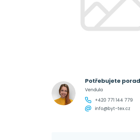
Potřebujete porad
Vendula
+420 771 144 779
info@byt-tex.cz