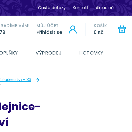
Časté dotazy
Kontakt
Aktuálně
ORADÍME VÁM!
MŮJ ÚČET
KOŠÍK
779
Přihlásit se
0 Kč
HLEDAT
OPLŇKY
VÝPRODEJ
HOTOVKY
íslušenství - 33
í
lejnice-
ví