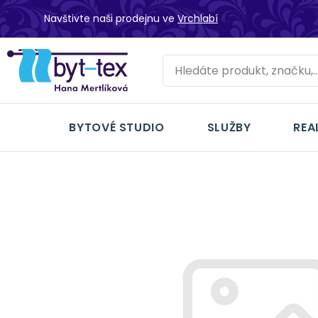
Navštivte naši prodejnu ve
Vrchlabí
BYTOVÉ STUDIO
SLUŽBY
REA