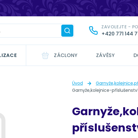
ZAVOLEJTE - P
+420 771 144 
LIZACE
ZÁCLONY
ZÁVĚSY
D
Úvod
Garnyže,kolejnice,př
Garnyže,kolejnice-příslušenstv
Garnyže,ko
příslušenst