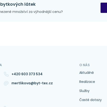
zbytkových látek
ezené množství za výhodnější cenu?
A
O NÁS
Aktuálně
+420 603 373 534
Realizace
mertlikova@byt-tex.cz
Služby
Časté dotazy