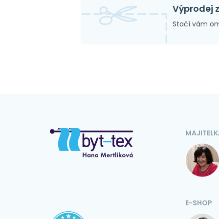
Výprodej 
Stačí vám om
MAJITELK
E-SHOP