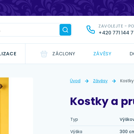
ZAVOLEJTE - P
+420 771 144 
LIZACE
ZÁCLONY
ZÁVĚSY
D
Úvod
Závěsy
Kostky
Kostky a p
Typ
Výško
Výška
300 c