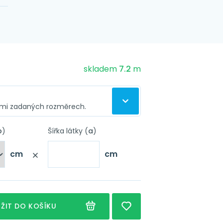
č
skladem
7.2
m
ámi zadaných rozměrech.
 látky
vu závěsu
b
)
Šířka látky (
a
)
 ušijeme závěs podle zadaných
cm
cm
Nápověda
Nápověda
sící stuha
Nápověda
arážecí kroužky 4 cm
ŽIT DO KOŠÍKU
Nápověda
unýlek 7 cm