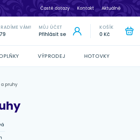
Časté dotazy
Kontakt
Aktuálně
ORADÍME VÁM!
MŮJ ÚČET
KOŠÍK
779
Přihlásit se
0 Kč
HLEDAT
OPLŇKY
VÝPRODEJ
HOTOVKY
 a pruhy
ruhy
vá
m