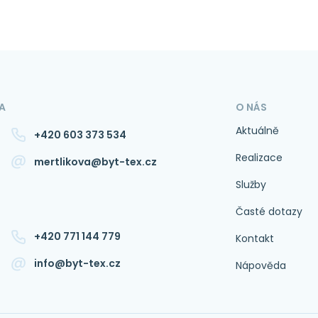
A
O NÁS
Aktuálně
+420 603 373 534
Realizace
mertlikova@byt-tex.cz
Služby
Časté dotazy
+420 771 144 779
Kontakt
info@byt-tex.cz
Nápověda