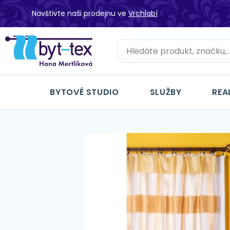
Navštivte naši prodejnu ve
Vrchlabí
BYTOVÉ STUDIO
SLUŽBY
REA