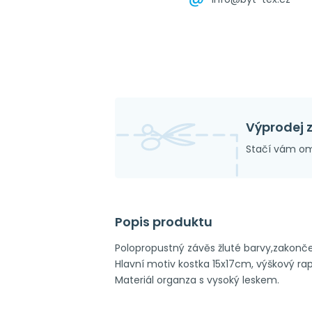
Výprodej 
Stačí vám om
Popis produktu
Polopropustný závěs žluté barvy,zakonč
Hlavní motiv kostka 15x17cm, výškový ra
Materiál organza s vysoký leskem.