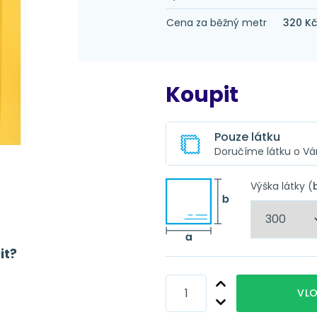
Cena za běžný metr
320 K
Koupit
Pouze látku
Doručíme látku o V
Ušitý závěs z této
Vyberte úpra
Výška látky (
Z této látky pro Vás
parametrů.
Obšití
it?
Obšití + řa
Obšití + n
VLO
Obšití + t