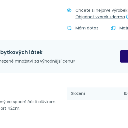
Chcete si nejprve výrobe
Obšití + p
Objednat vzorek zdarma
Mám dotaz
Mož
zbytkových látek
ezené množství za výhodnější cenu?
Složení
10
ený ve spodní části olůvkem.
port 42cm.