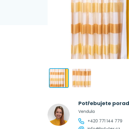
Potřebujete porad
Vendula
+420 771 144 779
info@byt-tex.cz