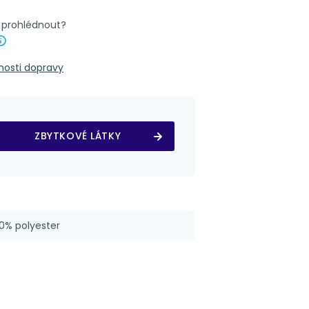
k prohlédnout?
Nápověda
outka 4x8 cm
nosti dopravy
ZBYTKOVÉ LÁTKY
0% polyester