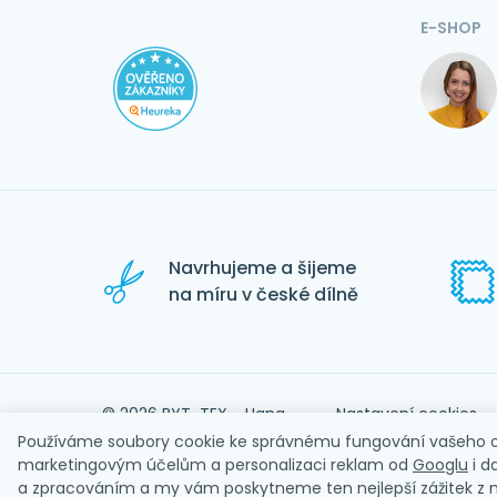
E-SHOP
Navrhujeme a šijeme
na míru v české dílně
© 2026 BYT-TEX - Hana
Nastavení cookies
Mertlíková
Používáme soubory cookie ke správnému fungování vašeho ob
Souhlas se zpracov
marketingovým účelům a personalizaci reklam od
Googlu
i d
a zpracováním a my vám poskytneme ten nejlepší zážitek z 