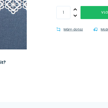
VLO
Mám dotaz
Mož
it?