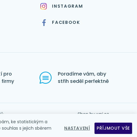
INSTAGRAM
FACEBOOK
í pro
Poradíme vám, aby
 firmy
střih seděl perfektně
jů
Shop by
wpj.cz
ám, ke statistickým a
e souhlas s jejich sběrem
NASTAVENÍ
PŘÍJMOUT VŠE