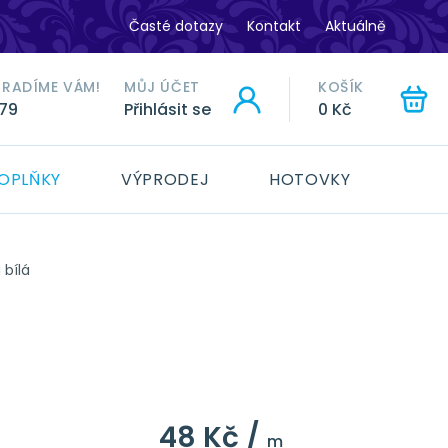
Časté dotazy
Kontakt
Aktuálně
ORADÍME VÁM!
MŮJ ÚČET
KOŠÍK
779
Přihlásit se
0 Kč
HLEDAT
OPLŇKY
VÝPRODEJ
HOTOVKY
 bílá
48 Kč /
m