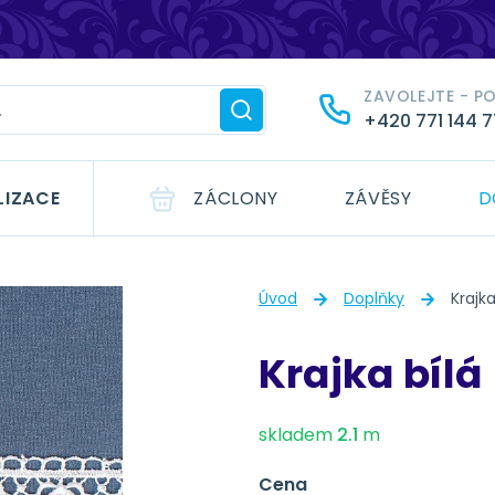
ZAVOLEJTE - P
+420 771 144 
LIZACE
ZÁCLONY
ZÁVĚSY
D
Úvod
Doplňky
Krajka
Krajka bílá
skladem
2.1
m
Cena