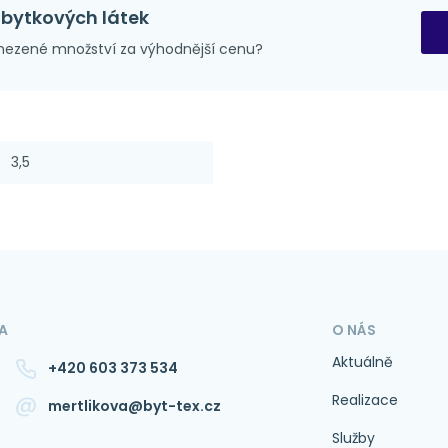
zbytkových látek
ezené množství za výhodnější cenu?
3,5
A
O NÁS
Aktuálně
+420 603 373 534
Realizace
mertlikova@byt-tex.cz
Služby