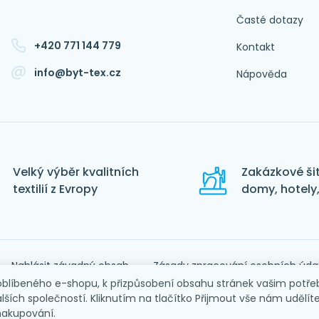
Časté dotazy
+420 771 144 779
Kontakt
info@byt-tex.cz
Nápověda
Velký výběr kvalitních
Zakázkové šit
textilií z Evropy
domy, hotely,
Nahlásit závadný obsah
Zásady zpracování osobních úda
líbeného e-shopu, k přizpůsobení obsahu stránek vašim potřeb
áním osobních údajů
Obchodní podmínky
alších společností. Kliknutím na tlačítko Přijmout vše nám udělít
nakupování.