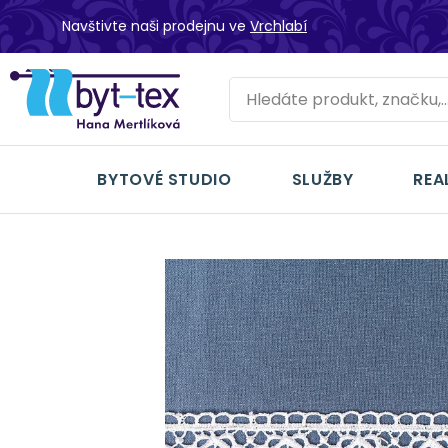
Navštivte naši prodejnu ve
Vrchlabí
BYTOVÉ STUDIO
SLUŽBY
REA