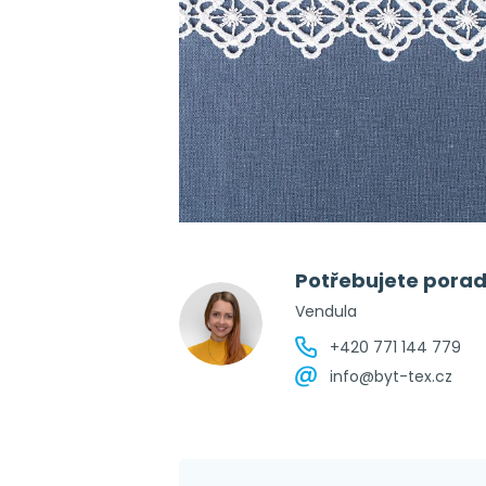
Potřebujete porad
Vendula
+420 771 144 779
info@byt-tex.cz