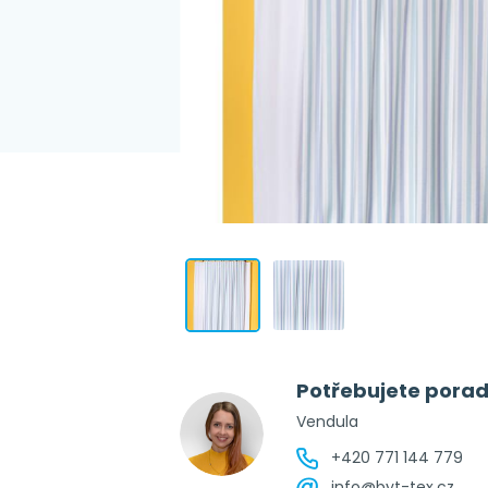
Potřebujete porad
Vendula
+420 771 144 779
info@byt-tex.cz