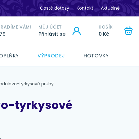
Časté dotazy
Kontakt
Aktuálně
ORADÍME VÁM!
MŮJ ÚČET
KOŠÍK
779
Přihlásit se
0 Kč
HLEDAT
OPLŇKY
VÝPRODEJ
HOTOVKY
ndulovo-tyrkysové pruhy
o-tyrkysové