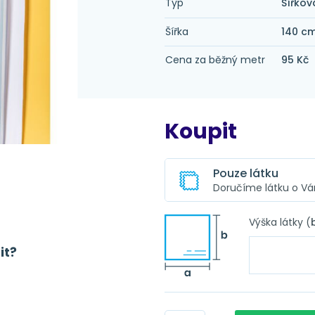
Typ
Šířkov
Šířka
140 c
Cena za běžný metr
95 Kč
Koupit
Pouze látku
Doručíme látku o V
Ušitá záclona z té
Výška látky (
Z této látky pro Vás
Obšití
zadaných parametrů
it?
Obšití + řa
Obšití + n