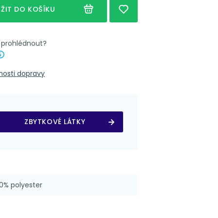
Nápověda
unýlek 7 cm
ŽIT DO KOŠÍKU
Nápověda
outka 4x8 cm
k prohlédnout?
nosti dopravy
ZBYTKOVÉ LÁTKY
0% polyester