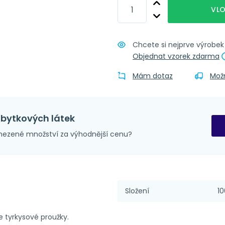
Obšití + t
VLO
Obšití + p
Chcete si nejprve výrobe
Objednat vzorek zdarma
Mám dotaz
Mož
zbytkových látek
ezené množství za výhodnější cenu?
Složení
10
 tyrkysové proužky.