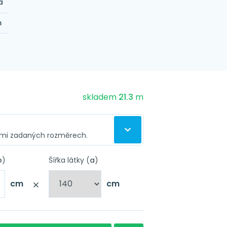
á
m
skladem
21.3
m
ámi zadaných rozměrech.
to látky
b
)
Šířka látky (
a
)
 ušijeme záclonu podle
Nápověda
.
cm
cm
Nápověda
sící stuha
Nápověda
arážecí kroužky 4 cm