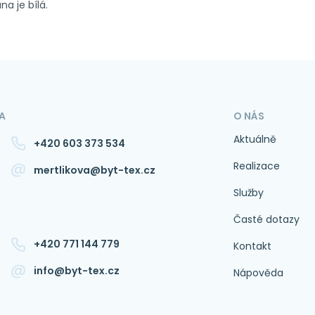
na je bílá.
A
O NÁS
Aktuálně
+420 603 373 534
Realizace
mertlikova@byt-tex.cz
Služby
Časté dotazy
+420 771 144 779
Kontakt
info@byt-tex.cz
Nápověda