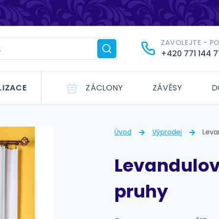
ZAVOLEJTE - P
+420 771 144 
LIZACE
ZÁCLONY
ZÁVĚSY
D
Úvod
Výprodej
Leva
Levandulov
pruhy