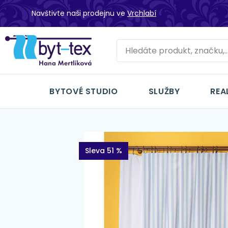
Navštivte naši prodejnu ve
Vrchlabí
BYTOVÉ STUDIO
SLUŽBY
REA
Sleva 51 %