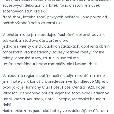
závěsových dekoračních látek, řasících stuh, lemovek,
saténových stuh, krajek,
froté zboží, ložního zboží, přikrývek, polštářů - vše pouze od
našich výrobců nebo ze zemí EU !
V loňském roce jsme prodejnu částečně zrekonstruovali a
tak vznikla studiová část, určená pro
jednání s klienty o individuálních zakázkách, doplněná obřím
množstvím vzorků: záclony, závěsy, látkové rolety, římské
rolety, japonské stěny, žaluzie, plissé žaluzie.
Umíme nabídnout běžné materiály, ale i luxusní zboží.
Vzhledem k regionu, patří k našim stálým klientům, mimo
jiné, hotely v Krkonoších, především ve Špindlerově Mlýně a
okolí, jako je Harmony Club Hotel, Hotel Central 1920, Hotel
Windsor, Erlebachova bouda, Vojenská zotavovna Bedřichov,
Hotel Sněžka, Aquapark, Hotel Olympie, Moravská bouda a
další.
Našimi zákazníky jsou také hotely ve vzdálenějších částech