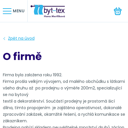
HLEDAT
MENU
O firmě
Firma byla založena roku 1992.
Firma prošla velkým vývojem, od malého obchůdku s látkami
všeho druhu až po prodejnu o výměře 200m2, specializující
se na bytový
textil a dekoratérství. Součástí prodejny je prostorná šicí
dílna, tímto propojením je zajištěna operativnost, dokonalé
zpracování zakázek, okamžité řešení, a rychlá komunikace se
zákazníkem.
Prodejna nabízí skladem neuvěřitelné množství druhů záclon,