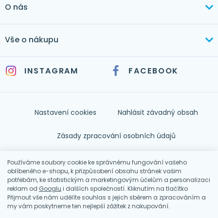
O nás
mertlikova@byt-tex.cz
Aktuálně
Vše o nákupu
Realizace
+420 771 144 779
Doprava a platba
Služby
INSTAGRAM
FACEBOOK
info@byt-tex.cz
Jak nakupovat
Časté dotazy
Kontakt
Nastavení cookies
Nahlásit závadný obsah
Nápověda
Zásady zpracování osobních údajů
Souhlas se zpracováním osobních údajů
Používáme soubory cookie ke správnému fungování vašeho
oblíbeného e-shopu, k přizpůsobení obsahu stránek vašim
potřebám, ke statistickým a marketingovým účelům a personalizaci
Obchodní podmínky
reklam od
Googlu
i dalších společností. Kliknutím na tlačítko
Přijmout vše nám udělíte souhlas s jejich sběrem a zpracováním a
my vám poskytneme ten nejlepší zážitek z nakupování.
© 2026 BYT-TEX - Hana Mertlíková
Shop by
wpj.cz