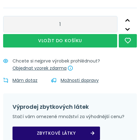
Nápověda
Obšití + narážecí kroužky 4 cm
Nápověda
Obšití + tunýlek 7 cm
Nápověda
Obšití + poutka 4x8 cm
VLOŽIT DO KOŠÍKU
Chcete si nejprve výrobek prohlédnout?
Objednat vzorek zdarma
Mám dotaz
Možnosti dopravy
Výprodej zbytkových látek
Stačí vám omezené množství za výhodnější cenu?
ZBYTKOVÉ LÁTKY