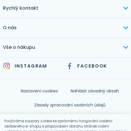
Rychlý kontakt
+420 603 373 534
O nás
mertlikova@byt-tex.cz
Aktuálně
Vše o nákupu
Realizace
+420 771 144 779
Doprava a platba
Služby
INSTAGRAM
FACEBOOK
info@byt-tex.cz
Jak nakupovat
Časté dotazy
Kontakt
Nastavení cookies
Nahlásit závadný obsah
Nápověda
Zásady zpracování osobních údajů
Souhlas se zpracováním osobních údajů
Používáme soubory cookie ke správnému fungování vašeho
oblíbeného e-shopu, k přizpůsobení obsahu stránek vašim