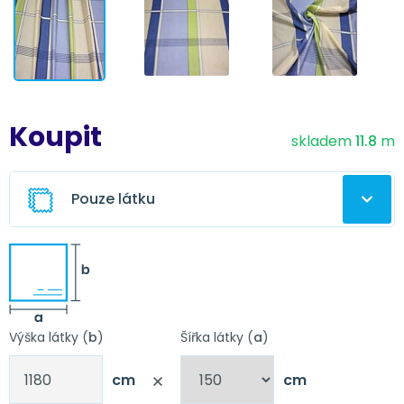
Koupit
skladem
11.8
m
Pouze látku
Ušitá záclona z této látky
Výška látky (
b
)
Šířka látky (
a
)
Nápověda
Obšití
cm
cm
Nápověda
Obšití + řasící stuha