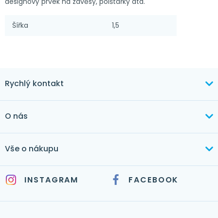
designový prvek na závěsy, polštářky atd.
Šířka
1,5
Rychlý kontakt
+420 603 373 534
O nás
mertlikova@byt-tex.cz
Aktuálně
Vše o nákupu
Realizace
+420 771 144 779
Doprava a platba
Služby
INSTAGRAM
FACEBOOK
info@byt-tex.cz
Jak nakupovat
Časté dotazy
Kontakt