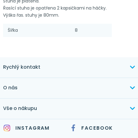
Stuha je plátěná.
Řasící stuha je opatřena 2 kapsičkami na háčky.
Výška řas. stuhy je 80mm.
Šířka
8
Rychlý kontakt
+420 603 373 534
O nás
mertlikova@byt-tex.cz
Aktuálně
Vše o nákupu
Realizace
+420 771 144 779
Doprava a platba
Služby
INSTAGRAM
FACEBOOK
info@byt-tex.cz
Jak nakupovat
Časté dotazy