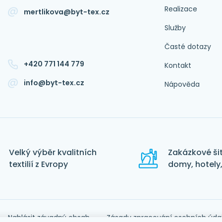
Realizace
mertlikova@byt-tex.cz
Služby
Časté dotazy
+420 771 144 779
Kontakt
info@byt-tex.cz
Nápověda
Velký výběr kvalitních
Zakázkové šit
textilií z Evropy
domy, hotely,
Nahlásit závadný obsah
Zásady zpracování osobních úda