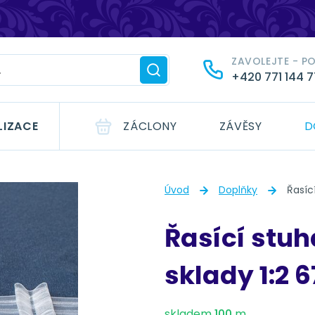
ZAVOLEJTE - P
+420 771 144 
LIZACE
ZÁCLONY
ZÁVĚSY
D
Úvod
Doplňky
Řasíc
Řasící stuh
sklady 1:2 
skladem
100
m