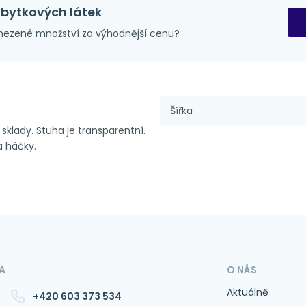
zbytkových látek
ezené množství za výhodnější cenu?
Šířka
sklady. Stuha je transparentní.
a háčky.
A
O NÁS
Aktuálně
+420 603 373 534