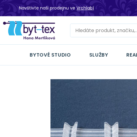
Navštivte naši prodejnu ve
Vrchlabí
BYTOVÉ STUDIO
SLUŽBY
REA