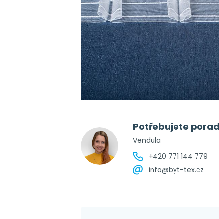
Potřebujete porad
Vendula
+420 771 144 779
info@byt-tex.cz