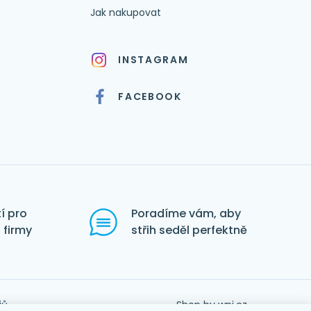
Jak nakupovat
INSTAGRAM
FACEBOOK
í pro
Poradíme vám, aby
 firmy
střih seděl perfektně
jů
Shop by
wpj.cz