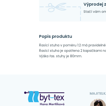
Výprodej 
Stačí vám om
Popis produktu
Řasící stuha v poměru 1:2 má pravidelné 
Řasící stuha je opatřena 2 kapsičkami n
Výška řas. stuhy je 80mm.
MAJITELK