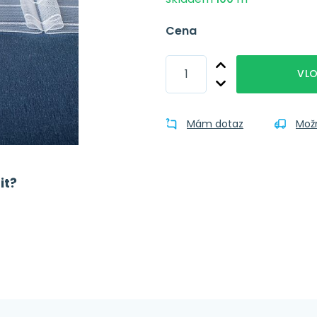
Cena
VLO
Mám dotaz
Mož
it?