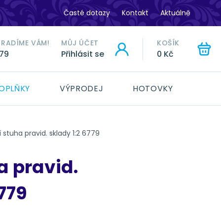
Časté dotazy
Kontakt
Aktuálně
ORADÍME VÁM!
MŮJ ÚČET
KOŠÍK
779
Přihlásit se
0 Kč
HLEDAT
OPLŇKY
VÝPRODEJ
HOTOVKY
í stuha pravid. sklady 1:2 6779
a pravid.
6779