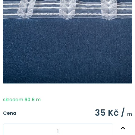
skladem
60.9
m
35 Kč /
Cena
m