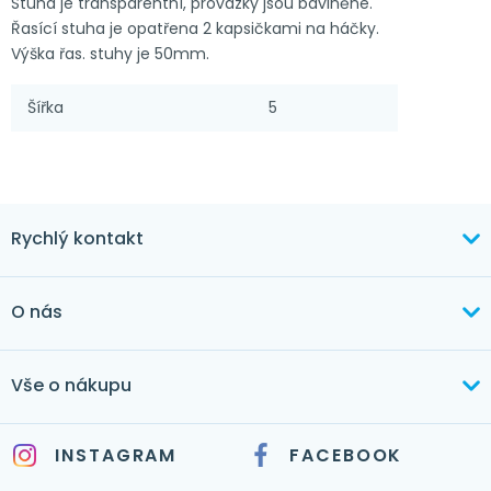
Stuha je transparentní, provázky jsou bavlněné.
Řasící stuha je opatřena 2 kapsičkami na háčky.
Výška řas. stuhy je 50mm.
Šířka
5
Rychlý kontakt
+420 603 373 534
O nás
mertlikova@byt-tex.cz
Aktuálně
Vše o nákupu
Realizace
+420 771 144 779
Doprava a platba
Služby
INSTAGRAM
FACEBOOK
info@byt-tex.cz
Jak nakupovat
Časté dotazy