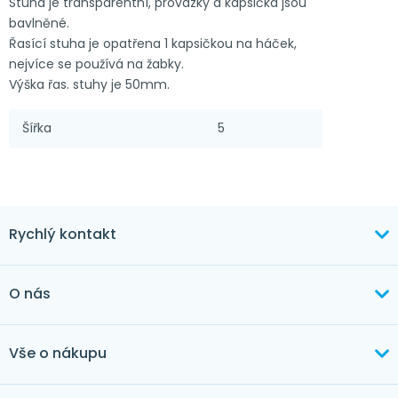
Stuha je transparentní, provázky a kapsička jsou
bavlněné.
Řasící stuha je opatřena 1 kapsičkou na háček,
nejvíce se používá na žabky.
Výška řas. stuhy je 50mm.
Šířka
5
Rychlý kontakt
+420 603 373 534
O nás
mertlikova@byt-tex.cz
Aktuálně
Vše o nákupu
Realizace
+420 771 144 779
Doprava a platba