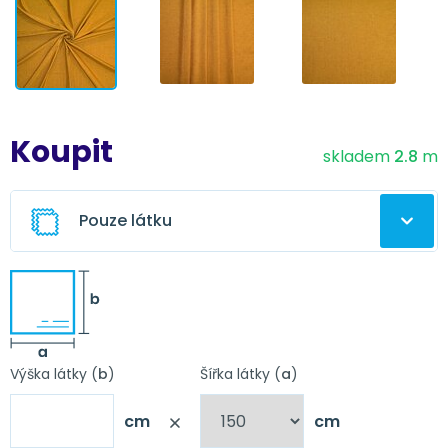
Koupit
skladem
2.8
m
Pouze látku
Ušitý závěs z této látky
Vyberte úpravu závěsu
Výška látky (
b
)
Šířka látky (
a
)
cm
cm
Nápověda
Obšití