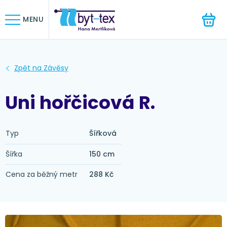
HLEDAT
MENU
Uni hořčicová R.
Typ
Šířková
Šířka
150 cm
Cena za běžný metr
288 Kč