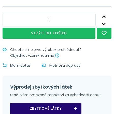
Nápověda
Obšití + řasící stuha
Nápověda
Obšití + narážecí kroužky 4 cm
Nápověda
Obšití + tunýlek 7 cm
VLOŽIT DO KOŠÍKU
Nápověda
Obšití + poutka 4x8 cm
Chcete si nejprve výrobek prohlédnout?
Objednat vzorek zdarma
Mám dotaz
Možnosti dopravy
Výprodej zbytkových látek
Stačí vám omezené množství za výhodnější cenu?
ZBYTKOVÉ LÁTKY