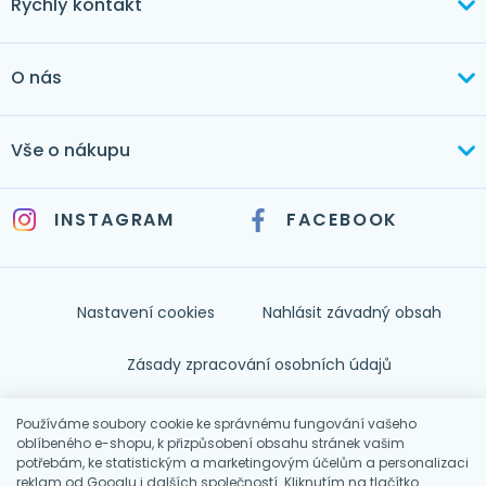
Rychlý kontakt
+420 603 373 534
O nás
mertlikova@byt-tex.cz
Aktuálně
Vše o nákupu
Realizace
+420 771 144 779
Doprava a platba
Služby
INSTAGRAM
FACEBOOK
info@byt-tex.cz
Jak nakupovat
Časté dotazy
Kontakt
Nastavení cookies
Nahlásit závadný obsah
Nápověda
Zásady zpracování osobních údajů
Souhlas se zpracováním osobních údajů
Používáme soubory cookie ke správnému fungování vašeho
oblíbeného e-shopu, k přizpůsobení obsahu stránek vašim
potřebám, ke statistickým a marketingovým účelům a personalizaci
Obchodní podmínky
reklam od
Googlu
i dalších společností. Kliknutím na tlačítko