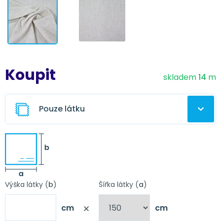
Koupit
skladem
14
m
Pouze látku
Ušitý závěs z této látky
Vyberte úpravu závěsu
Výška látky (
b
)
Šířka látky (
a
)
cm
cm
Nápověda
Obšití