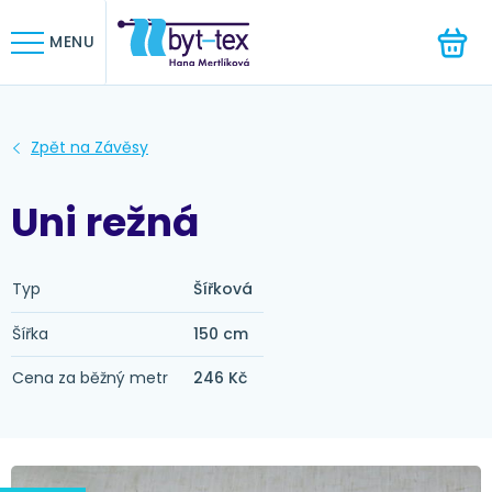
HLEDAT
MENU
Uni režná
Typ
Šířková
Šířka
150 cm
Cena za běžný metr
246 Kč