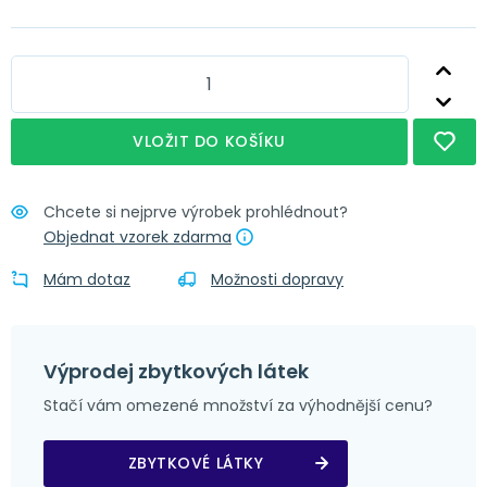
Nápověda
Obšití + řasící stuha
Nápověda
Obšití + narážecí kroužky 4 cm
Nápověda
Obšití + tunýlek 7 cm
VLOŽIT DO KOŠÍKU
Nápověda
Obšití + poutka 4x8 cm
Chcete si nejprve výrobek prohlédnout?
Objednat vzorek zdarma
Mám dotaz
Možnosti dopravy
Výprodej zbytkových látek
Stačí vám omezené množství za výhodnější cenu?
ZBYTKOVÉ LÁTKY