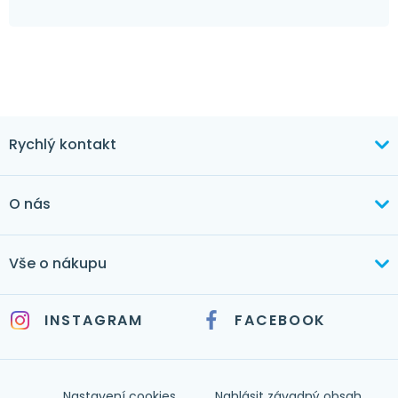
Rychlý kontakt
+420 603 373 534
O nás
mertlikova@byt-tex.cz
Aktuálně
Vše o nákupu
Realizace
+420 771 144 779
Doprava a platba
Služby
INSTAGRAM
FACEBOOK
info@byt-tex.cz
Jak nakupovat
Časté dotazy
Kontakt
Nastavení cookies
Nahlásit závadný obsah