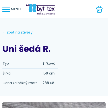
HLEDAT
MENU
Uni šedá R.
Typ
Šířková
Šířka
150 cm
Cena za běžný metr
288 Kč