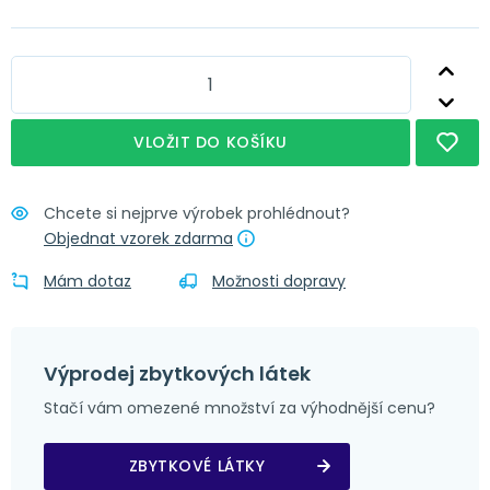
Nápověda
Obšití + řasící stuha
Nápověda
Obšití + narážecí kroužky 4 cm
Nápověda
Obšití + tunýlek 7 cm
VLOŽIT DO KOŠÍKU
Nápověda
Obšití + poutka 4x8 cm
Chcete si nejprve výrobek prohlédnout?
Objednat vzorek zdarma
Mám dotaz
Možnosti dopravy
Výprodej zbytkových látek
Stačí vám omezené množství za výhodnější cenu?
ZBYTKOVÉ LÁTKY