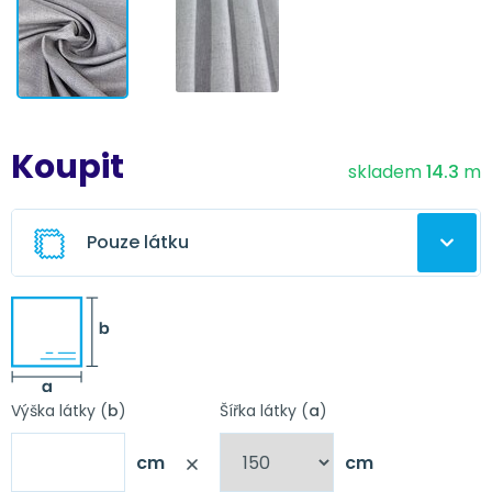
Koupit
skladem
14.3
m
Pouze látku
Ušitý závěs z této látky
Vyberte úpravu závěsu
Výška látky (
b
)
Šířka látky (
a
)
cm
cm
Nápověda
Obšití