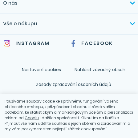
O nás
mertlikova@byt-tex.cz
Aktuálně
Vše o nákupu
Realizace
+420 771 144 779
Doprava a platba
Služby
INSTAGRAM
FACEBOOK
info@byt-tex.cz
Jak nakupovat
Časté dotazy
Kontakt
Nastavení cookies
Nahlásit závadný obsah
Nápověda
Zásady zpracování osobních údajů
Souhlas se zpracováním osobních údajů
Používáme soubory cookie ke správnému fungování vašeho
oblíbeného e-shopu, k přizpůsobení obsahu stránek vašim
potřebám, ke statistickým a marketingovým účelům a personalizaci
Obchodní podmínky
reklam od
Googlu
i dalších společností. Kliknutím na tlačítko
Přijmout vše nám udělíte souhlas s jejich sběrem a zpracováním a
my vám poskytneme ten nejlepší zážitek z nakupování.
© 2026 BYT-TEX - Hana Mertlíková
Shop by
wpj.cz