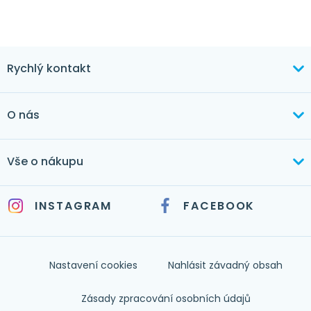
Rychlý kontakt
+420 603 373 534
O nás
mertlikova@byt-tex.cz
Aktuálně
Vše o nákupu
Realizace
+420 771 144 779
Doprava a platba
Služby
INSTAGRAM
FACEBOOK
info@byt-tex.cz
Jak nakupovat
Časté dotazy
Kontakt
Nastavení cookies
Nahlásit závadný obsah
Nápověda
Zásady zpracování osobních údajů