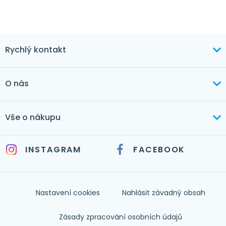
Rychlý kontakt
+420 603 373 534
O nás
mertlikova@byt-tex.cz
Aktuálně
Vše o nákupu
Realizace
+420 771 144 779
Doprava a platba
Služby
INSTAGRAM
FACEBOOK
info@byt-tex.cz
Jak nakupovat
Časté dotazy
Kontakt
Nastavení cookies
Nahlásit závadný obsah
Nápověda
Zásady zpracování osobních údajů