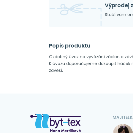
Výprodej 
Stačí vám om
Popis produktu
Ozdobný úvaz na vyvázání záclon a záv
K úvazu doporučujeme dokoupit háček na
zavěsí.
MAJITELK