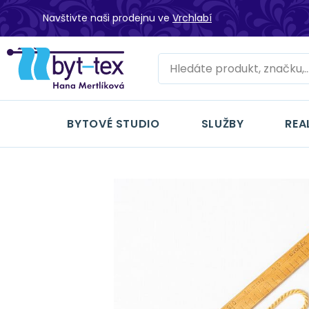
Navštivte naši prodejnu ve
Vrchlabí
BYTOVÉ STUDIO
SLUŽBY
REA