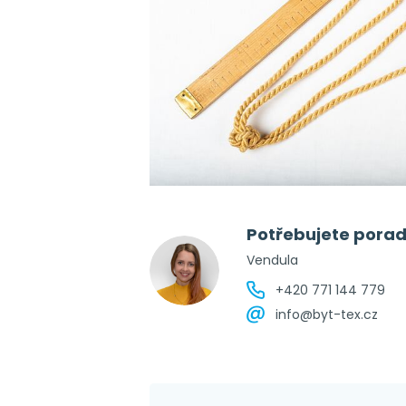
Potřebujete porad
Vendula
+420 771 144 779
info@byt-tex.cz