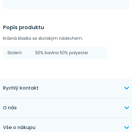
Popis produktu
Krásná klasika se skotským nádechem.
Složení
50% bavlna 50% polyester
Rychlý kontakt
+420 603 373 534
O nás
mertlikova@byt-tex.cz
Aktuálně
Vše o nákupu