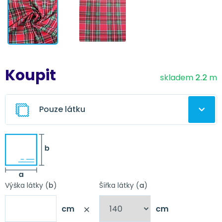
Koupit
skladem
2.2
m
Pouze látku
Ušitá záclona z této látky
Výška látky (
b
)
Šířka látky (
a
)
Nápověda
Obšití
cm
cm
Nápověda
Obšití + řasící stuha