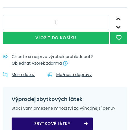
Nápověda
Obšití + narážecí kroužky 4 cm
Nápověda
Obšití + tunýlek 7 cm
Nápověda
Obšití + poutka 4x8 cm
VLOŽIT DO KOŠÍKU
Chcete si nejprve výrobek prohlédnout?
Objednat vzorek zdarma
Mám dotaz
Možnosti dopravy
Výprodej zbytkových látek
Stačí vám omezené množství za výhodnější cenu?
ZBYTKOVÉ LÁTKY