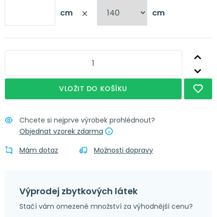
cm
cm
Nápověda
Obšití + řasící stuha
Nápověda
Obšití + narážecí kroužky 4 cm
Nápověda
Obšití + tunýlek 7 cm
Nápověda
Obšití + poutka 4x8 cm
VLOŽIT DO KOŠÍKU
Chcete si nejprve výrobek prohlédnout?
Objednat vzorek zdarma
Mám dotaz
Možnosti dopravy
Výprodej zbytkových látek
Stačí vám omezené množství za výhodnější cenu?