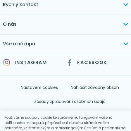
Rychlý kontakt
+420 603 373 534
O nás
mertlikova@byt-tex.cz
Aktuálně
Vše o nákupu
Realizace
+420 771 144 779
Doprava a platba
Služby
INSTAGRAM
FACEBOOK
info@byt-tex.cz
Jak nakupovat
Časté dotazy
Kontakt
Nastavení cookies
Nahlásit závadný obsah
Nápověda
Zásady zpracování osobních údajů
Souhlas se zpracováním osobních údajů
Používáme soubory cookie ke správnému fungování vašeho
oblíbeného e-shopu, k přizpůsobení obsahu stránek vašim
potřebám, ke statistickým a marketingovým účelům a personalizaci
Obchodní podmínky