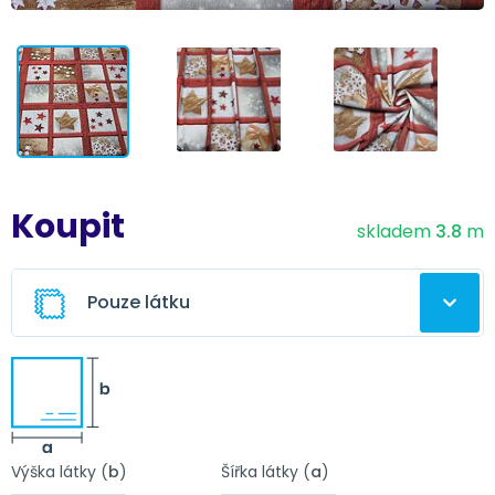
Koupit
skladem
3.8
m
Pouze látku
Ušitá záclona z této látky
Výška látky (
b
)
Šířka látky (
a
)
Nápověda
Obšití