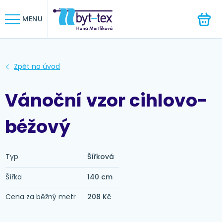
HLEDAT
MENU
Vánoční vzor cihlovo-
béžový
Typ
Šířková
Šířka
140 cm
Cena za běžný metr
208 Kč