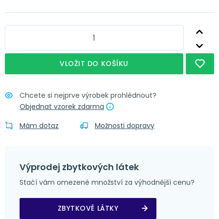
Nápověda
Obšití + řasící stuha
Nápověda
Obšití + narážecí kroužky 4 cm
Nápověda
Obšití + tunýlek 7 cm
VLOŽIT DO KOŠÍKU
Nápověda
Obšití + poutka 4x8 cm
Chcete si nejprve výrobek prohlédnout?
Objednat vzorek zdarma
Mám dotaz
Možnosti dopravy
Výprodej zbytkových látek
Stačí vám omezené množství za výhodnější cenu?
ZBYTKOVÉ LÁTKY