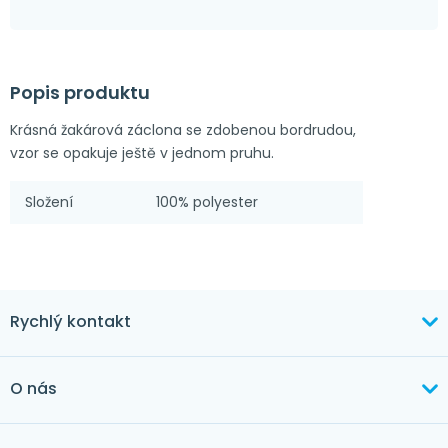
Popis produktu
Krásná žakárová záclona se zdobenou bordrudou,
vzor se opakuje ještě v jednom pruhu.
Složení
100% polyester
Rychlý kontakt
+420 603 373 534
O nás
mertlikova@byt-tex.cz
Aktuálně