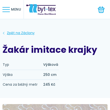
HLEDAT
MENU
Žakár imitace krajky
Typ
Výšková
Výška
250 cm
Cena za běžný metr
245 Kč