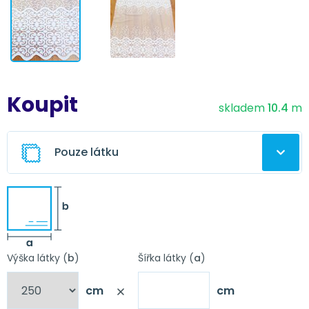
Koupit
skladem
10.4
m
Pouze látku
Ušitá záclona z této látky
Vyberte úpravu záclony
Výška látky (
b
)
Šířka látky (
a
)
cm
cm
Nápověda
Obšití