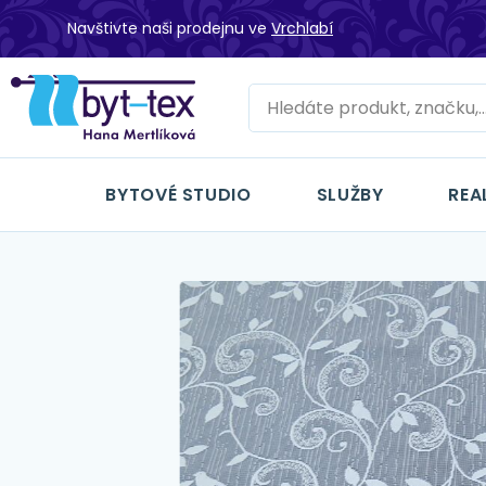
Navštivte naši prodejnu ve
Vrchlabí
BYTOVÉ STUDIO
SLUŽBY
REA