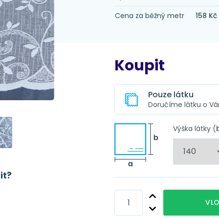
Cena za běžný metr
158 Kč
Koupit
Pouze látku
Doručíme látku o V
Ušitá záclona z té
Vyberte úpra
Výška látky (
Z této látky pro Vás
zadaných parametrů
Obšití
it?
Obšití + řa
Obšití + n
VLO
Obšití + t