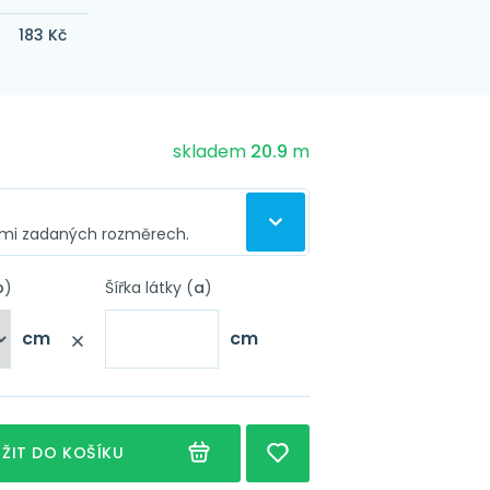
183 Kč
skladem
20.9
m
ámi zadaných rozměrech.
to látky
vu záclony
b
)
Šířka látky (
a
)
 ušijeme záclonu podle
.
cm
cm
Nápověda
Nápověda
sící stuha
Nápověda
arážecí kroužky 4 cm
ŽIT DO KOŠÍKU
Nápověda
unýlek 7 cm