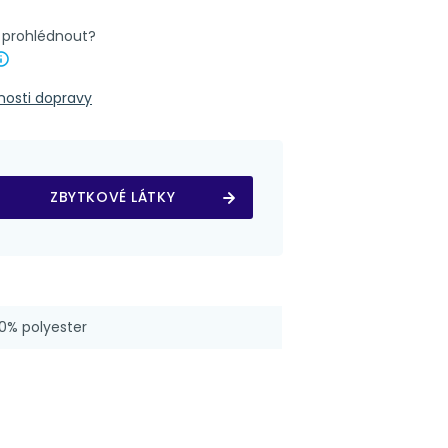
k prohlédnout?
Nápověda
outka 4x8 cm
nosti dopravy
ZBYTKOVÉ LÁTKY
0% polyester