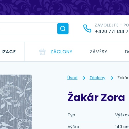
ZAVOLEJTE - P
+420 771 144 
LIZACE
ZÁCLONY
ZÁVĚSY
D
Úvod
Záclony
Žakár
Žakár Zora
Typ
Výško
Výška
140 c