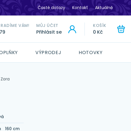
Časté dotazy
Kontakt
Aktuálně
ORADÍME VÁM!
MŮJ ÚČET
KOŠÍK
779
Přihlásit se
0 Kč
HLEDAT
OPLŇKY
VÝPRODEJ
HOTOVKY
 Zora
vá
m
160 cm