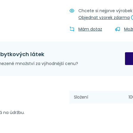
Chcete si nejprve výrobe
Obšití + p
Objednat vzorek zdarma
Mám dotaz
Mož
zbytkových látek
ezené množství za výhodnější cenu?
Složení
10
á na údržbu.