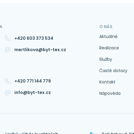
A
O NÁS
Aktuálně
+420 603 373 534
Realizace
mertlikova@byt-tex.cz
Služby
Časté dotazy
+420 771 144 779
Kontakt
info@byt-tex.cz
Nápověda