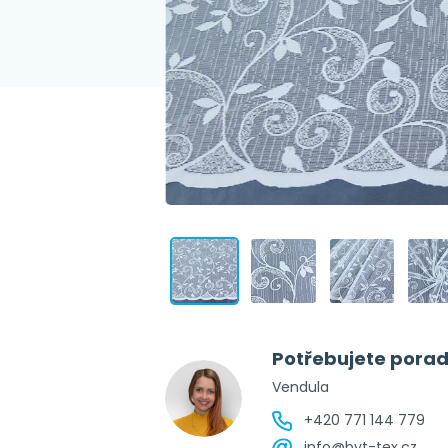
Potřebujete porad
Vendula
+420 771 144 779
info@byt-tex.cz